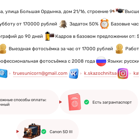
а, улица Большая Ордынка, дом 21/16, строение 9
Высше
убботу от 170000 рублей
Задаток 50%
Базовые час
графий до 90 дней
Кадров в базовом предложении от: 
Выездная фотосъёмка за час от 17000 рублей
Работ
офессиональная фотосъёмка с 2008 года
Языки: русск
truesunicorn@gmail.com
k.skazochnitsa
ka
ожные способы оплаты:
Есть загранпаспорт
чный
Canon 5D III