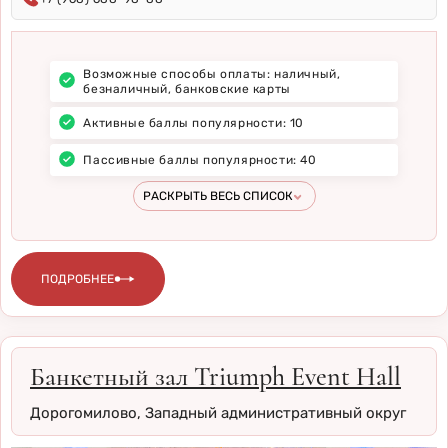
Возможные способы оплаты: наличный,
безналичный, банковские карты
Активные баллы популярности: 10
Пассивные баллы популярности: 40
В заведении уже проходили выездные
Возможно запустить фейерверк рядом на
Можно принести свой алкоголь
Своя собственная кондитерская
В меню есть кальян
В заведении имеется веранда или терраса
В заведении регулярно играет живая музыка
Бесплатная парковка (большая, охраняемая)
Предоставляются услуги кейтеринга
РАСКРЫТЬ ВЕСЬ СПИСОК
регистрации брака
улице
ПОДРОБНЕЕ
Банкетный зал Triumph Event Hall
Дорогомилово, Западный административный округ