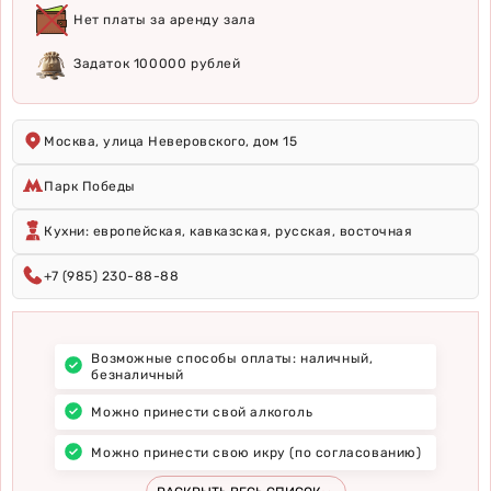
Нет платы за аренду зала
Задаток 100000 рублей
Москва, улица Неверовского, дом 15
Парк Победы
Кухни: европейская, кавказская, русская, восточная
+7 (985) 230-88-88
Возможные способы оплаты: наличный,
безналичный
Можно принести свой алкоголь
Можно принести свою икру (по согласованию)
В заведении уже проходили выездные
У заведения имеется велком-зона
Бесплатная парковка (до 60 машиномест)
Предоставляются услуги кейтеринга