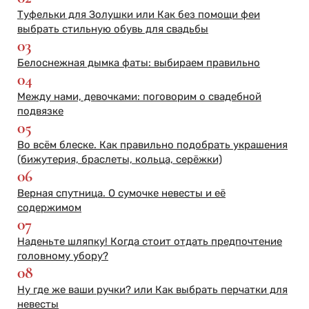
Туфельки для Золушки или Как без помощи феи
выбрать стильную обувь для свадьбы
03
Белоснежная дымка фаты: выбираем правильно
04
Между нами, девочками: поговорим о свадебной
подвязке
05
Во всём блеске. Как правильно подобрать украшения
(бижутерия, браслеты, кольца, серёжки)
06
Верная спутница. О сумочке невесты и её
содержимом
07
Наденьте шляпку! Когда стоит отдать предпочтение
головному убору?
08
Ну где же ваши ручки? или Как выбрать перчатки для
невесты