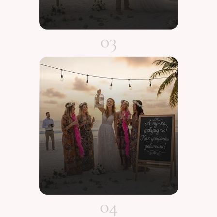
03
Помолвка: важный обряд
или формальность?
ПОДРОБНЕЕ
04
А ну-ка, девушки! Как