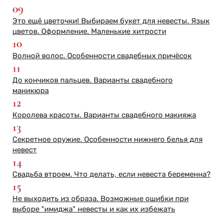
09
Это ещё цветочки! Выбираем букет для невесты. Язык
цветов. Оформление. Маленькие хитрости
10
Волной волос. Особенности свадебных причёсок
11
До кончиков пальцев. Варианты свадебного
маникюра
12
Королева красоты. Варианты свадебного макияжа
13
Секретное оружие. Особенности нижнего белья для
невест
14
Свадьба втроем. Что делать, если невеста беременна?
15
Не выходить из образа. Возможные ошибки при
выборе "имиджа" невесты и как их избежать