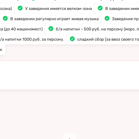
У заведения имеется велком-зона
В заведении име
рсона)
В заведении регулярно играет живая музыка
Заведение пр
а (до 40 машиномест)
б/а напитки – 500 руб. на персону (морс, л
/а напитки 1000 руб. за персону.
сладкий сбор (за ввоз своего тор
ок