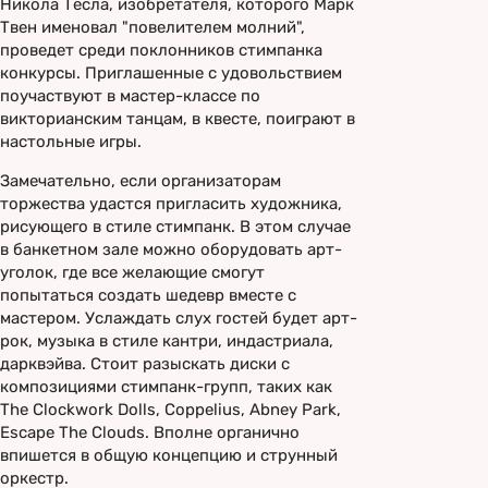
Никола Тесла, изобретателя, которого Марк
Твен именовал "повелителем молний",
проведет среди поклонников стимпанка
конкурсы. Приглашенные с удовольствием
поучаствуют в мастер-классе по
викторианским танцам, в квесте, поиграют в
настольные игры.
Замечательно, если организаторам
торжества удастся пригласить художника,
рисующего в стиле стимпанк. В этом случае
в банкетном зале можно оборудовать арт-
уголок, где все желающие смогут
попытаться создать шедевр вместе с
мастером. Услаждать слух гостей будет арт-
рок, музыка в стиле кантри, индастриала,
дарквэйва. Стоит разыскать диски с
композициями стимпанк-групп, таких как
The Clockwork Dolls, Coppelius, Abney Park,
Escape The Clouds. Вполне органично
впишется в общую концепцию и струнный
оркестр.