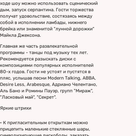
ходе шоу можно использовать сценический
дым, запуск серпантина. Гости торжества
получат удовольствие, состязаясь между
собой в исполнении ламбады, нижнего
брейка или знаменитой "лунной дорожки"
Майкла Джексона.
Главная же часть развлекательной
программы - танцы под музыку тех лет.
Рекомендуется разыскать диски с
композициями популярных исполнителей
80-х годов. Гости не устоят и пустятся в
пляс, услышав песни Modern Talking, ABBA,
Desire Less, Arabesque, Адриано Челентано,
Аль Бано и Ромины Пауэр, групп "Мираж",
"Ласковый май", "Секрет".
Яркие штрихи
•
К пригласительным открыткам можно
прицепить маленькие стеклянные шары,
символизирующие дискоболы, заказать