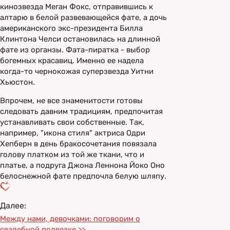
кинозвезда Меган Фокс, отправившись к
алтарю в белой развевающейся фате, а дочь
американского экс-президента Билла
Клинтона Челси остановилась на длинной
фате из органзы. Фата-пиратка - выбор
богемных красавиц. Именно ее надела
когда-то чернокожая суперзвезда Уитни
Хьюстон.
Впрочем, не все знаменитости готовы
следовать давним традициям, предпочитая
устанавливать свои собственные. Так,
например, "икона стиля" актриса Одри
Хепберн в день бракосочетания повязала
голову платком из той же ткани, что и
платье, а подруга Джона Леннона Йоко Оно
белоснежной фате предпочла белую шляпу.
Далее:
Между нами, девочками: поговорим о
свадебной подвязке >>