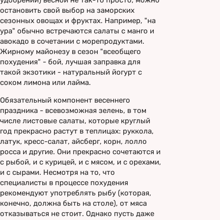
удобрений) весной не так-то просто, можно
остановить свой выбор на заморских
сезонных овощах и фруктах. Например, "на
ура" обычно встречаются салаты с манго и
авокадо в сочетании с морепродуктами.
Жирному майонезу в сезон "всеобщего
похудения" - бой, лучшая заправка для
такой экзотики - натуральный йогурт с
соком лимона или лайма.
Обязательный компонент весеннего
праздника - всевозможная зелень, в том
числе листовые салаты, которые круглый
год прекрасно растут в теплицах: руккола,
латук, кресс-салат, айсберг, корн, лолло
росса и другие. Они прекрасно сочетаются и
с рыбой, и с курицей, и с мясом, и с орехами,
и с сырами. Несмотря на то, что
специалисты в процессе похудения
рекомендуют употреблять рыбу (которая,
конечно, должна быть на столе), от мяса
отказываться не стоит. Однако пусть даже