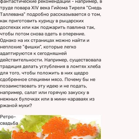
фантастические рекомендации - например, в
труде повара XIV века Гийома Тиреля "Снедь
Таллевана" подробно рассказывается о том,
как приготовить курицу в рыцарских
доспехах или как поджарить павлина так,
чтобы потом снова одеть в оперение.
Однако на их страницах можно найти и
неплохие "фишки", которые легко
адаптируются к сегодняшней
действительности. Например, существовала
традиция делать углубления в ломтях хлеба
для того, чтобы положить в них щедро
сдобренное специями мясо. Почему бы не
позаимствовать эту идею и не подать,
например, салат или горячую закуску в
нежных булочках или в мини-караваях из
ржаной муки?
Ретро-
свадьба