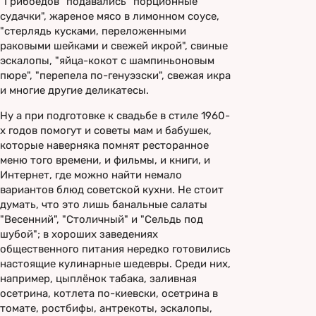
"Грибоедов" подавались "порционные
судачки", жареное мясо в лимонном соусе,
"стерлядь кусками, переложенными
раковыми шейками и свежей икрой", свиные
эскалопы, "яйца-кокот с шампиньоновым
пюре", "перепела по-генуэзски", свежая икра
и многие другие деликатесы.
Ну а при подготовке к свадьбе в стиле 1960-
х годов помогут и советы мам и бабушек,
которые наверняка помнят ресторанное
меню того времени, и фильмы, и книги, и
Интернет, где можно найти немало
вариантов блюд советской кухни. Не стоит
думать, что это лишь банальные салаты
"Весенний", "Столичный" и "Сельдь под
шубой"; в хороших заведениях
общественного питания нередко готовились
настоящие кулинарные шедевры. Среди них,
например, цыплёнок табака, заливная
осетрина, котлета по-киевски, осетрина в
томате, ростбифы, антрекоты, эскалопы,