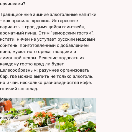
начинками?
Традиционные зимние алкогольные напитки
- как правило, крепкие. Интересные
варианты - грог, дымящийся глинтвейн,
ароматный пунш. Этим "заморским гостям",
кстати, ничем не уступает русский медовый
сбитень, приготовленный с добавлением
вина, мускатного ореха, гвоздики и
лимонной цедры. Решение подавать их
каждому гостю вряд ли будет
целесообразным; разумнее организовать
бар, где можно выпить не только алкоголь,
но и чаи, несколько разновидностей кофе,
горячий шоколад.
Меню
для
весенней
свадьбы